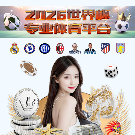
注册入口
开云体育
APP与网页版入口｜
畅享全球体育赛事与数据服务
欢迎访问
开云体育
，提供全面覆盖足球、篮
球、电竞等项目的赛事资讯与数据内容， 支持
APP下载
与
网页使用
，每日同步更新千场比
赛，聚焦热门体育内容， 助您轻松获取赛事动
态，掌握比赛节奏。
手机App
网页版